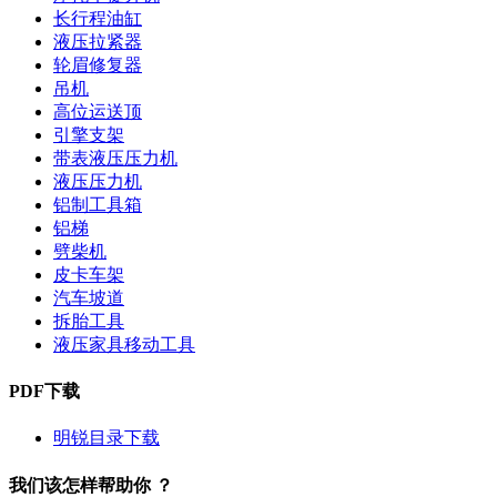
长行程油缸
液压拉紧器
轮眉修复器
吊机
高位运送顶
引擎支架
带表液压压力机
液压压力机
铝制工具箱
铝梯
劈柴机
皮卡车架
汽车坡道
拆胎工具
液压家具移动工具
PDF下载
明锐目录下载
我们该怎样帮助你 ？