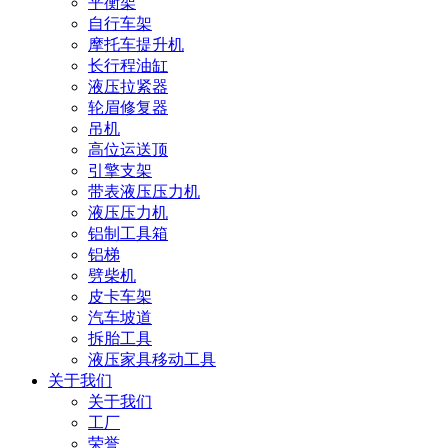
平衡架
自行车架
摩托车提升机
长行程油缸
液压拉紧器
轮眉修复器
吊机
高位运送顶
引擎支架
带表液压压力机
液压压力机
铝制工具箱
铝梯
劈柴机
皮卡车架
汽车坡道
拆胎工具
液压家具移动工具
关于我们
关于我们
工厂
荣誉