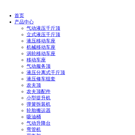
首页
产品中心
气动液压千斤顶
立式液压千斤顶
液压移动车座
机械移动车座
涡轮移动车座
移动车座
气动服务顶
液压分离式千斤顶
液压修车组套
农夫顶
农夫顶配件
小型提升机
弹簧拆装机
轮胎搬运器
吸油桶
气动升降台
弯管机