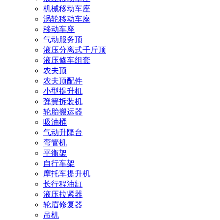
机械移动车座
涡轮移动车座
移动车座
气动服务顶
液压分离式千斤顶
液压修车组套
农夫顶
农夫顶配件
小型提升机
弹簧拆装机
轮胎搬运器
吸油桶
气动升降台
弯管机
平衡架
自行车架
摩托车提升机
长行程油缸
液压拉紧器
轮眉修复器
吊机