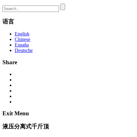
语言
English
Chinese
España
Deutsche
Share
Exit Menu
液压分离式千斤顶