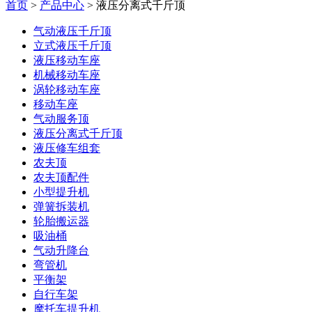
首页
>
产品中心
> 液压分离式千斤顶
气动液压千斤顶
立式液压千斤顶
液压移动车座
机械移动车座
涡轮移动车座
移动车座
气动服务顶
液压分离式千斤顶
液压修车组套
农夫顶
农夫顶配件
小型提升机
弹簧拆装机
轮胎搬运器
吸油桶
气动升降台
弯管机
平衡架
自行车架
摩托车提升机